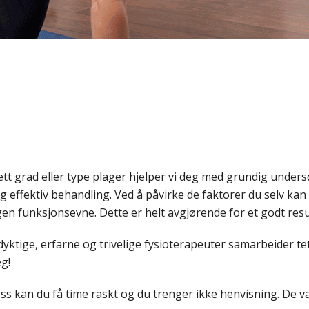
tt grad eller type plager hjelper vi deg med grundig unders
g effektiv behandling. Ved å påvirke de faktorer du selv kan 
gen funksjonsevne. Dette er helt avgjørende for et godt resu
dyktige, erfarne og trivelige fysioterapeuter samarbeider tet
g!
ss kan du få time raskt og du trenger ikke henvisning. De va