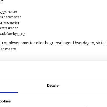
r:
yggsmerter
kuldersmerter
akkesmerter
drettsskader
kadeforebygging
du opplever smerter eller begrensninger i hverdagen, så ta t
et meste.
Detaljer
ookies