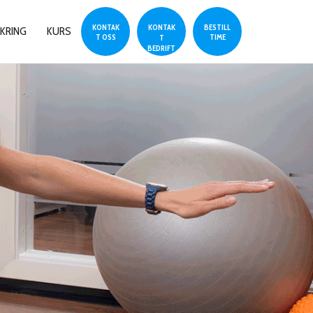
KONTAK
KONTAK
BESTILL
KRING
KURS
T OSS
TIME
T
BEDRIFT