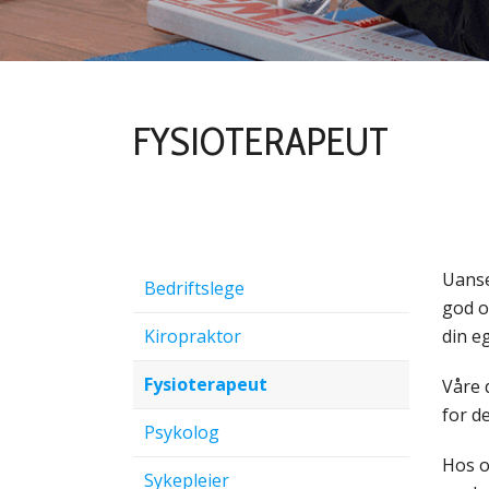
FYSIOTERAPEUT
Uanse
Bedriftslege
god o
Kiropraktor
din e
Fysioterapeut
Våre 
for de
Psykolog
Hos o
Sykepleier