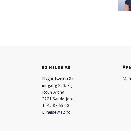
E2 HELSE AS
ÅP
Nygårdsveien 84,
Mand
inngang 2, 3. etg.
Jotun Arena
3221 Sandefjord
T: 47 87 65 00
E:
helse@e2.no