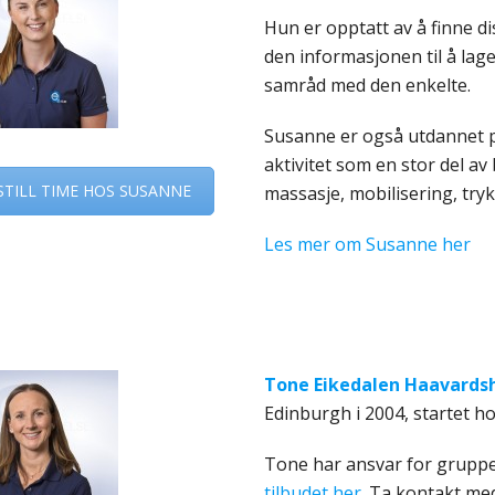
Hun er opptatt av å finne d
den informasjonen til å lag
samråd med den enkelte.
Susanne er også utdannet p
aktivitet som en stor del av
STILL TIME HOS SUSANNE
massasje, mobilisering, try
Les mer om Susanne her
Tone Eikedalen Haavard
Edinburgh i 2004, startet h
Tone har ansvar for gruppe
tilbudet her.
Ta kontakt med