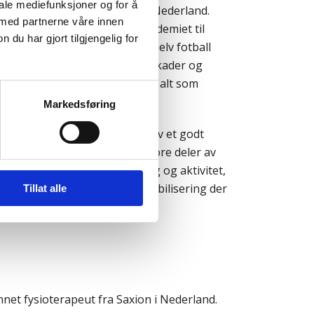
iale mediefunksjoner og for å
apeut fra Saxion University i Nederland.
 med partnerne våre innen
s er han fysioterapeut for akademiet til
u har gjort tilgjengelig for
ener for SF Kvinner og spiller selv fotball
unne hjelpe til med alle type skader og
essert i rygg, nakke/skuldre og alt som
Markedsføring
kaden/plagen er han opptatt av et godt
 å oppnå ønsket resultat. Store deler av
rer seg på tilrettelagt trening og aktivitet,
trykkbølge, massasje eller mobilisering der
Tillat alle
nnet fysioterapeut fra Saxion i Nederland.