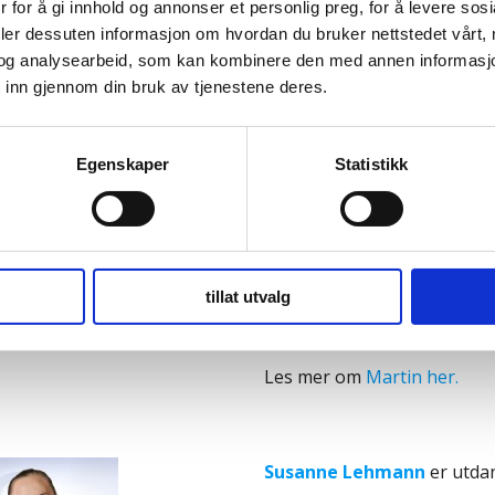
 for å gi innhold og annonser et personlig preg, for å levere sos
Martin
er utdannet fysioter
deler dessuten informasjon om hvordan du bruker nettstedet vårt,
Ved siden av å jobbe hos os
og analysearbeid, som kan kombinere den med annen informasjon d
Sandefjord Fotball, fysisk tr
 inn gjennom din bruk av tjenestene deres.
for Re FK. Martin ønsker å k
plager, og er spesielt inter
befinner seg i beina.
Egenskaper
Statistikk
Ved siden av å undersøke s
STILL TIME HOS MARTIN
samarbeid med pasienten for
behandlingen til Martin base
men han kan også ta i bruk 
tillat utvalg
det er nødvendig.
Les mer om
Martin her.
Susanne Lehmann
er utda