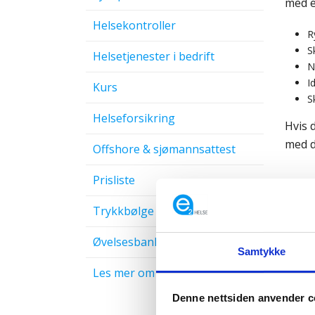
med e
Helsekontroller
R
S
Helsetjenester i bedrift
N
I
Kurs
S
Helseforsikring
Hvis 
med d
Offshore & sjømannsattest
Prisliste
Trykkbølge
Øvelsesbank
Samtykke
Les mer om klinikk
Denne nettsiden anvender c