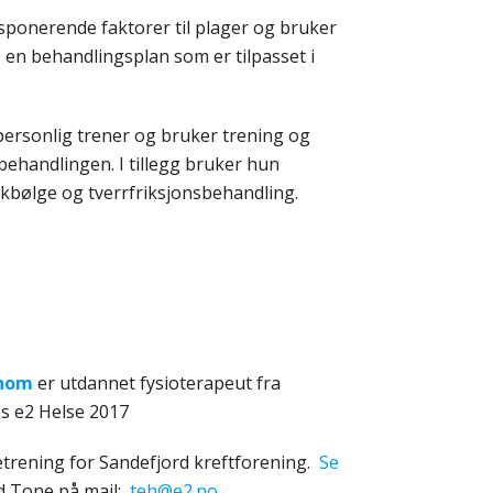
isponerende faktorer til plager og bruker
e en behandlingsplan som er tilpasset i
ersonlig trener og bruker trening og
 behandlingen. I tillegg bruker hun
kkbølge og tverrfriksjonsbehandling.
shom
er utdannet fysioterapeut fra
os e2 Helse 2017
trening for Sandefjord kreftforening.
Se
 Tone på mail;
teh@e2.no