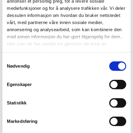
annonser et personlig preg, for å levere sosiale
utstedelsesdato. Dersom spesielle medisinske grunner
mediefunksjoner og for å analysere trafikken vår. Vi deler
foreligger, kan det gis kortere gyldighetstid.
dessuten informasjon om hvordan du bruker nettstedet
vårt, med partnerne våre innen sosiale medier,
Sjømannsattest:
annonsering og analysearbeid, som kan kombinere den
med annen informasjon du har gjort tilgjengelig for dem,
Pris: se prisliste
eller som de har samlet inn gjennom din bruk av
tjenestene deres.
Alle arbeidstakere på norske skip og flyttbare
innretninger, med noen få unntak (helseforskriften §
Nødvendig
2), må ha helseerklæring.
En helseerklæring er en erklæring fra sjømannslege
Egenskaper
om at en person er funnet helsemessig skikket til å
gjøre tjeneste om bord på norske skip og flyttbare
Statistikk
innretninger.
Hensikten er å finne ut om du er helsemessig skikket til
Markedsføring
tjeneste om bord på norske skip og flyttbare