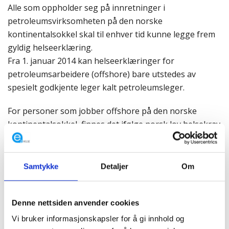
Alle som oppholder seg på innretninger i
petroleumsvirksomheten på den norske
kontinentalsokkel skal til enhver tid kunne legge frem
gyldig helseerklæring.
Fra 1. januar 2014 kan helseerklæringer for
petroleumsarbeidere (offshore) bare utstedes av
spesielt godkjente leger kalt petroleumsleger.
For personer som jobber offshore på den norske
kontinentalsokkel, finnes det ifølge norsk lov helsekrav
som må være oppfylt. Dette er fordi offshorearbeid
ofte krever bedre helse enn arbeid på land. Generelt vil
undersøkelsen kartlegge om personen er i stand til å
Samtykke
Detaljer
Om
oppfatte faresignaler, mestre evakueringssituasjoner,
og utføre sitt arbeid på en sikkerhetsmessig forsvarlig
Denne nettsiden anvender cookies
måte.
Vi bruker informasjonskapsler for å gi innhold og
Normalt er helseklareringen gyldig i 2 år, regnet fra