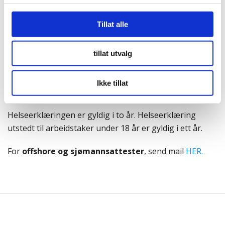
innretninger jf. helseforskriften § 1.
Tillat alle
Legen skal sjekke blant annet syn/fargesyn, hørsel, din
fysiske funksjonsevne, og se på eventuell medisinbruk
tillat utvalg
mv.
Ved endt undersøkelse skal du motta en utskrift av
Ikke tillat
elektronisk helse- og/eller udyktighetserklæring.
Helseerklæringen er gyldig i to år. Helseerklæring
utstedt til arbeidstaker under 18 år er gyldig i ett år.
For
offshore og sjømannsattester
, send mail
HER.