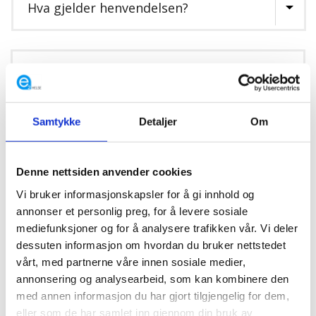
Samtykke
Detaljer
Om
Jeg bekrefter med dette at E2helse kan behandle min
Denne nettsiden anvender cookies
kontaktinformasjon i henhold til deres personvernerklæring
Vi bruker informasjonskapsler for å gi innhold og
annonser et personlig preg, for å levere sosiale
mediefunksjoner og for å analysere trafikken vår. Vi deler
dessuten informasjon om hvordan du bruker nettstedet
vårt, med partnerne våre innen sosiale medier,
annonsering og analysearbeid, som kan kombinere den
med annen informasjon du har gjort tilgjengelig for dem,
eller som de har samlet inn gjennom din bruk av