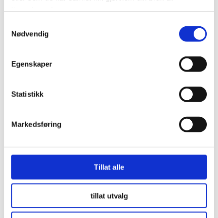
tjenestene deres.
Nødvendig
HELSE@E2.NO
Egenskaper
TLF: 47 87 65 00
Statistikk
ÅPNINGSTIDER
Markedsføring
Mandag – fredag
08:00 – 16:00
JOTUN ARENA, INNGANG 2, 3 ETG
Tillat alle
Nygårdsveien 84, 3221 Sandefjord
tillat utvalg
POST