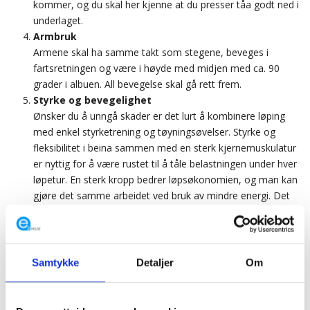
kommer, og du skal her kjenne at du presser tåa godt ned i
underlaget.
Armbruk
Armene skal ha samme takt som stegene, beveges i
fartsretningen og være i høyde med midjen med ca. 90
grader i albuen. All bevegelse skal gå rett frem.
Styrke og bevegelighet
Ønsker du å unngå skader er det lurt å kombinere løping
med enkel styrketrening og tøyningsøvelser. Styrke og
fleksibilitet i beina sammen med en sterk kjernemuskulatur
er nyttig for å være rustet til å tåle belastningen under hver
løpetur. En sterk kropp bedrer løpsøkonomien, og man kan
gjøre det samme arbeidet ved bruk av mindre energi. Det
øker også kroppens evne til å produsere mer kraft, som
fører til økt hastighet. For tips til forebyggende og
styrkende øvelser – se vår øvelsesbank
HER!
Vi kan også
anbefale
skadefri.no
som har godt dokumenterte
Samtykke
Detaljer
Om
programmer delt opp i 3 nivåer. Sjekk ut:
skadefri løping
Sko
Når det gjelder sko er det et stort spekter av muligheter.