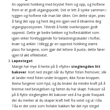
En oppreist holdning med brystet frem og opp, og hoftene
frem er et godt utgangspunkt. Det er lett å synke sammen i
ryggen og hoftene når man blir sliten. Om dette skjer, prøv
å fang det opp og hent deg inn igjen ved å tilnærme deg
utgangsposisjonen. Tilstreb å holde overkroppen godt
oppreist. Dette gir bedre bekken og hoftestabilitet som
igjen virker forebyggende for belastningsskader i hofter,
knær og ankler. I tillegg gir en oppreist holdning større
plass for lungene, som gjør det lettere å puste, dette fører
igjen til økt effektivitet.
Løpesteget
Mange har mye å hente på å «flytte»
steglengden
litt
bakover
. Kort ned steget når du flytter foten fremover, slik
at lander med foten under kroppen, ikke foran kroppen.
Beina fungerer som hjul, og du bruker da mindre kraft på å
bremse ned bevegelsen og farten du har skapt. Fokuser så
på å flytte steglengden litt bakover ved å ha gode fraspark
der du merker at du skaper kraft helt fra setet og ut i tåa.
Tåa er det siste som forlater bakken før det nye steget