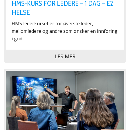
HMS-KURS FOR LEDERE – 1 DAG – E2
HELSE
HMS lederkurset er for øverste leder,
mellomledere og andre som ønsker en innføring
i godt...
LES MER