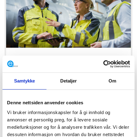
ER DU LEDER? VI TILBYR
SYKEFRAVÆRSKURS.
Bli god på sykefraværshåndtering, til det beste
Samtykke
Detaljer
Om
for deg selv, den ansatte og bedriften. ...
Denne nettsiden anvender cookies
LES MER
Vi bruker informasjonskapsler for å gi innhold og
annonser et personlig preg, for å levere sosiale
mediefunksjoner og for å analysere trafikken vår. Vi deler
dessuten informasjon om hvordan du bruker nettstedet