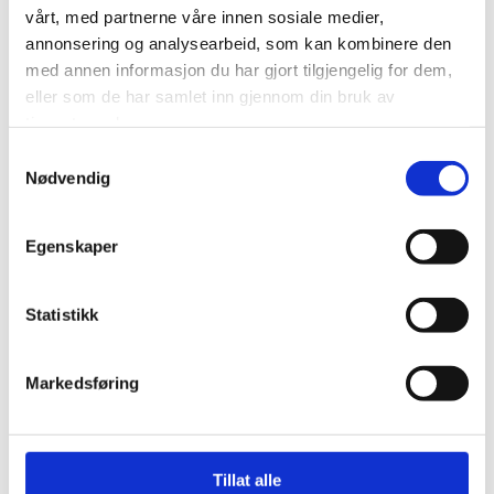
vårt, med partnerne våre innen sosiale medier,
annonsering og analysearbeid, som kan kombinere den
med annen informasjon du har gjort tilgjengelig for dem,
eller som de har samlet inn gjennom din bruk av
tjenestene deres.
Nødvendig
OVERORDNET RISIKOKARTLEGGING
Egenskaper
PÅ 1-2-3
I arbeidslivet er målet er at ingen blir skadet eller
Statistikk
syk på grunn av arbeidet. Derimot vi...
Markedsføring
LES MER
Tillat alle