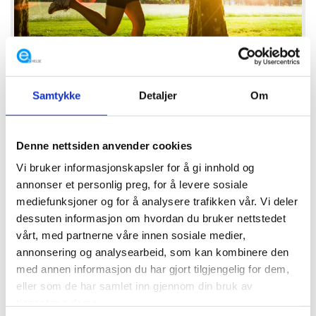
7 TIPS FOR EN GOD
LØPSOPPLEVELSE
Samtykke
Detaljer
Om
Sommeren er her og en løpetur ute i friluft er
høyaktuelt for mange av oss. Dette gjør god...
Denne nettsiden anvender cookies
Vi bruker informasjonskapsler for å gi innhold og
LES MER
annonser et personlig preg, for å levere sosiale
mediefunksjoner og for å analysere trafikken vår. Vi deler
dessuten informasjon om hvordan du bruker nettstedet
vårt, med partnerne våre innen sosiale medier,
annonsering og analysearbeid, som kan kombinere den
med annen informasjon du har gjort tilgjengelig for dem,
eller som de har samlet inn gjennom din bruk av
tjenestene deres.