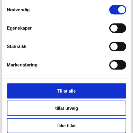
Nødvendig
Egenskaper
5 EFFEKTIVE ØVELSER I SLYNGE
Statistikk
Trenger du å styrke kjernemuskulaturen? Det er
både forebyggende og prestasjonsfremmende. ...
Markedsføring
LES MER
Tillat alle
tillat utvalg
Ikke tillat