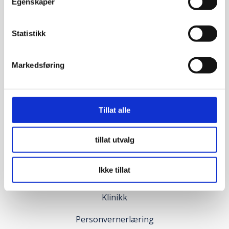
Egenskaper
Nygårdsveien 84,
inngang 2, 3. etg.
Jotun Arena
Statistikk
3221 Sandefjord
T: 47 87 65 00
Markedsføring
E:
helse@e2.no
ÅPNINGSTIDER
Tillat alle
Mandag – fredag 08:00 – 16:00
tillat utvalg
NAVIGER
Ikke tillat
Bedrift
Klinikk
Personvernerlæring