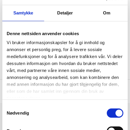
SVIMMELHET, KRYSTALLSYKEN.
Samtykke
Detaljer
Om
Ved e2Helse behandler vi krystallsyke – som
regel med god og hurtig effekt. Symptomer på
k...
Denne nettsiden anvender cookies
Vi bruker informasjonskapsler for å gi innhold og
LES MER
annonser et personlig preg, for å levere sosiale
mediefunksjoner og for å analysere trafikken vår. Vi deler
dessuten informasjon om hvordan du bruker nettstedet
vårt, med partnerne våre innen sosiale medier,
annonsering og analysearbeid, som kan kombinere den
med annen informasjon du har gjort tilgjengelig for dem,
eller som de har samlet inn gjennom din bruk av
tjenestene deres.
Nødvendig
E2 HELSE AS