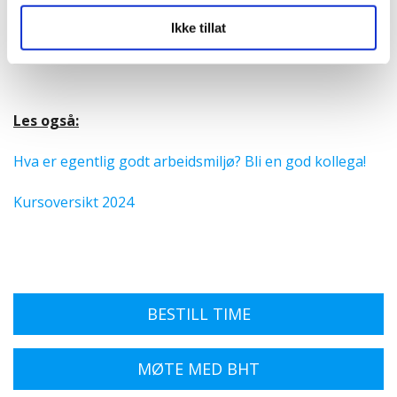
Handlingsplan
Ikke tillat
Påmelding innen 1 uke før kurset, til Mona,
mf@e2.no
.
Les også:
Hva er egentlig godt arbeidsmiljø? Bli en god kollega!
Kursoversikt 2024
BESTILL TIME
MØTE MED BHT