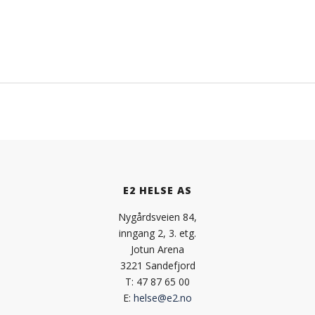
E2 HELSE AS
Nygårdsveien 84,
inngang 2, 3. etg.
Jotun Arena
3221 Sandefjord
T: 47 87 65 00
E:
helse@e2.no