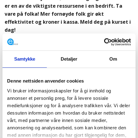
er en av de viktigste ressursene i en bedrift. Ta
vare på folka! Mer fornøyde folk gir økt
effektivitet og kroner i kassa. Meld deg på kurset i
dag!
e2 Helses bedriftshelsetjeneste ved HMS/HR rådgiver
Cecilie og Arbeidspsykolog Karianne, gir deg kunnskap
Samtykke
Detaljer
Om
for å kunne utføre en
enkel risikovurdering av
psykososialt og organisatorisk arbeidsmiljø på en
rask og effektiv måte.
Denne nettsiden anvender cookies
De formidler de viktigste områdene som bør vurderes
Vi bruker informasjonskapsler for å gi innhold og
og viser deg hvordan du raskt kan gå fra vurderingen
annonser et personlig preg, for å levere sosiale
mediefunksjoner og for å analysere trafikken vår. Vi deler
til konkrete tiltak.
dessuten informasjon om hvordan du bruker nettstedet
Bedrifter som jobber systematisk med dette vil ha
vårt, med partnerne våre innen sosiale medier,
annonsering og analysearbeid, som kan kombinere den
større sannsynlighet for å lykkes. Det vil også gi dere
med annen informasjon du har gjort tilgjengelig for dem,
mindre sykefravær. Forebygging er billigere en