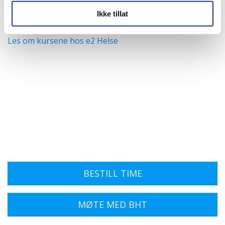
utdypende og kan kombineres med
Ikke tillat
sykefraværsseminaret 22.08.24.
Les om kursene hos e2 Helse
BESTILL TIME
MØTE MED BHT