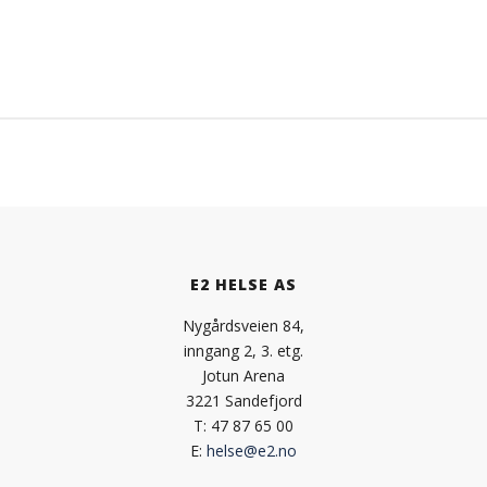
E2 HELSE AS
Nygårdsveien 84,
inngang 2, 3. etg.
Jotun Arena
3221 Sandefjord
T: 47 87 65 00
E:
helse@e2.no