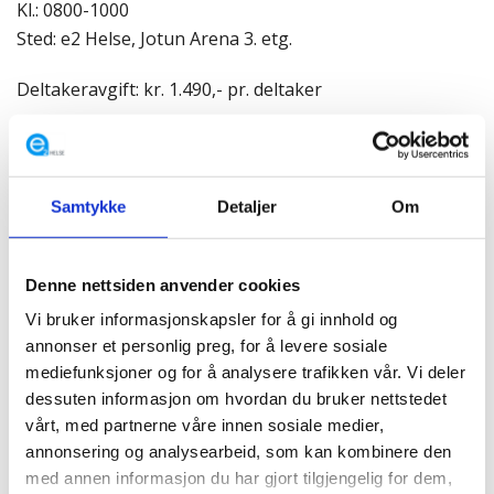
Kl.: 0800-1000
Sted: e2 Helse, Jotun Arena 3. etg.
Deltakeravgift: kr. 1.490,- pr. deltaker
Påmelding innen 26. september til Mona:
mfl@e2.no
Samtykke
Detaljer
Om
VELKOMMEN!
Denne nettsiden anvender cookies
PS! Dette
Vi bruker informasjonskapsler for å gi innhold og
annonser et personlig preg, for å levere sosiale
seminaret
mediefunksjoner og for å analysere trafikken vår. Vi deler
er mer
dessuten informasjon om hvordan du bruker nettstedet
utfyllende
vårt, med partnerne våre innen sosiale medier,
en
annonsering og analysearbeid, som kan kombinere den
frokostse
med annen informasjon du har gjort tilgjengelig for dem,
minaret